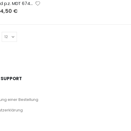
Kettenrad p.z. MDT 67486
Sonderangebot
14,50 €
 SUPPORT
ng einer Bestellung
tzerklärung