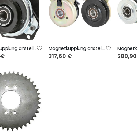
Magnetkupplung anstelle von MTD 71730
Magnetkupplung anstelle von MTD 7173390, 9173403
 €
317,60 €
280,90