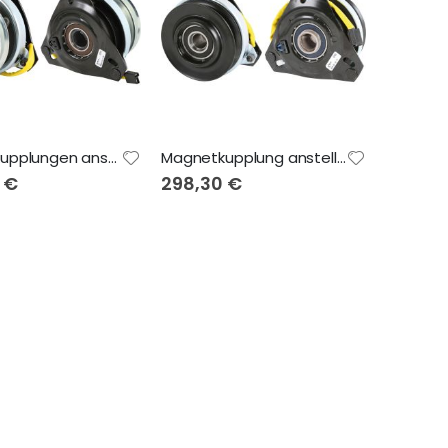
Magnetkupplungen anstelle von MTD 7173375, AYP 12464
Magnetkupplung anstelle von Murray 326108, MTD 1384
 €
298,30 €