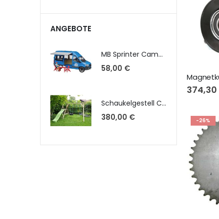
ANGEBOTE
MB Sprinter Camper mit Fahrer u. Zubehör 02684
58,00 €
374,30
Schaukelgestell Claudia 1300 kpl. Podesthöhe 1,30m mit Montagesatz, Brett-, Reifenschaukel, Strickleiter u. Wellenrutsche 2,20m
380,00 €
-26%