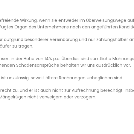
efreiende Wirkung, wenn sie entweder im Überweisungswege au
efugtes Organ des Unternehmens nach den angeführten Konditi
ur aufgrund besonderer Vereinbarung und nur zahlungshalbe
ufer zu tragen.
insen in der Höhe von 14% p.a. Überdies sind sämtliche Mahnung
nden Schadensansprüche behalten wir uns ausdrücklich vor.
st unzulässig, soweit ältere Rechnungen unbeglichen sind.
echt zu, und er ist auch nicht zur Aufrechnung berechtigt. Ins
Mängelrügen nicht verweigern oder verzögern.