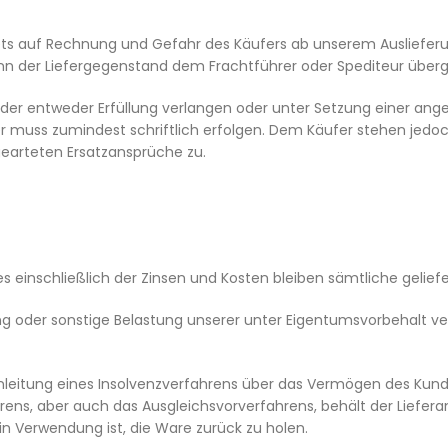
tets auf Rechnung und Gefahr des Käufers ab unserem Auslieferun
, wenn der Liefergegenstand dem Frachtführer oder Spediteur über
ann der entweder Erfüllung verlangen oder unter Setzung einer
er muss zumindest schriftlich erfolgen. Dem Käufer stehen jedoch
gearteten Ersatzansprüche zu.
ses einschließlich der Zinsen und Kosten bleiben sämtliche gel
g oder sonstige Belastung unserer unter Eigentumsvorbehalt v
Einleitung eines Insolvenzverfahrens über das Vermögen des Kun
ens, aber auch das Ausgleichsvorverfahrens, behält der Lieferan
 in Verwendung ist, die Ware zurück zu holen.