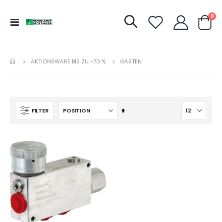
Art
0
Navigation
Warenk
umschalten
AKTIONSWARE BIS ZU -70 %
GARTEN
In
FILTER
absteigender
Reihenfolge