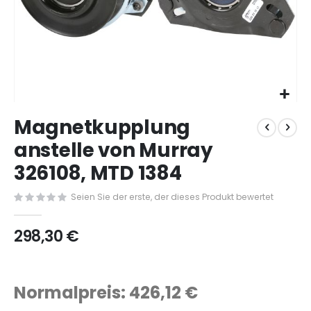
Zum
Magnetkupplung
Anfang
der
anstelle von Murray
Bildergalerie
326108, MTD 1384
springen
Seien Sie der erste, der dieses Produkt bewertet
298,30 €
Normalpreis: 426,12 €