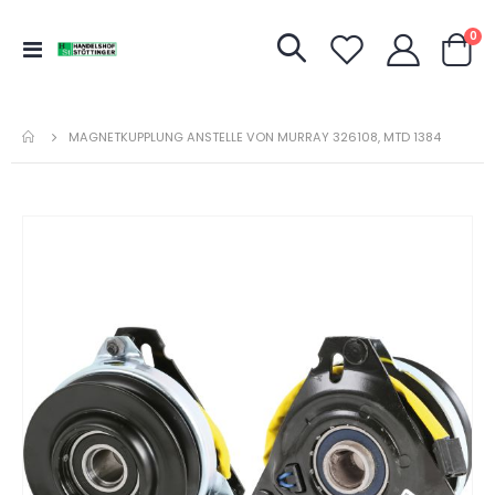
Art
0
Navigation
Warenk
umschalten
MAGNETKUPPLUNG ANSTELLE VON MURRAY 326108, MTD 1384
Zum
Ende
der
Bildergalerie
springen