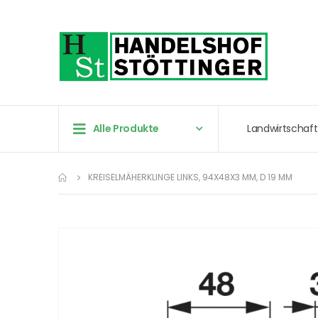
Alle Produkte
Landwirtschaft
KREISELMÄHERKLINGE LINKS, 94X48X3 MM, D 19 MM
Zum
Ende
der
Bildergalerie
springen