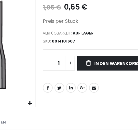
0,65 €
1,05 €
Preis per Stück
VERFÜGBARKEIT:
AUF LAGER
SKU
0014101607
IN DEN WARENKORB
GEN