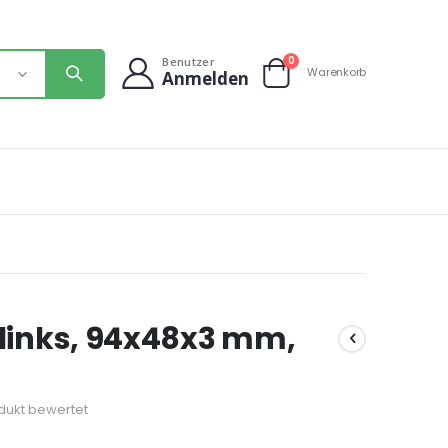
Artikel
0
Benutzer
Warenkorb
Anmelden
Warenkorb
 links, 94x48x3 mm,
odukt bewertet