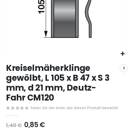
Zum
Kreiselmäherklinge
Anfang
der
gewölbt, L 105 x B 47 x S 3
Bildergalerie
mm, d 21 mm, Deutz-
springen
Fahr CM120
Seien Sie der erste, der dieses Produkt bewertet
0,85 €
1,40 €