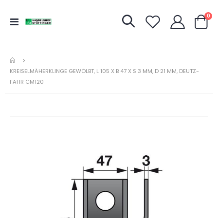
Art
0
Navigation
Warenk
umschalten
KREISELMÄHERKLINGE GEWÖLBT, L 105 X B 47 X S 3 MM, D 21 MM, DEUTZ-
FAHR CM120
Zum
Ende
der
Bildergalerie
springen