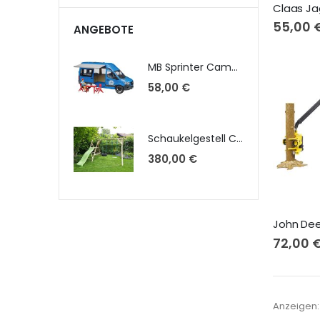
55,00 
ANGEBOTE
MB Sprinter Camper mit Fahrer u. Zubehör 02684
58,00 €
Schaukelgestell Claudia 1300 kpl. Podesthöhe 1,30m mit Montagesatz, Brett-, Reifenschaukel, Strickleiter u. Wellenrutsche 2,20m
380,00 €
72,00 
Anzeigen