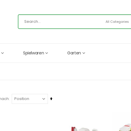
Spielwaren
Garten
In
 nach
absteigender
Reihenfolge