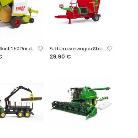
Claas Rollant 250 Rundballenpresse 02121
Futtermischwagen Strautmann Verti-Mix 1050 02127
€
29,90 €