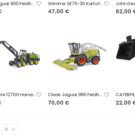
Claas Jaguar 900 Feldhäcksler 02131
Grimme SE75-30 Kartoffelvollernter mit Kartoffelimitaten 02130
€
47,00 €
62,00 
John Deere 1270G Harvester mit 1 Baumstamm 02135
Claas Jaguar 980 Feldhäcksler 02134
€
70,00 €
22,00 