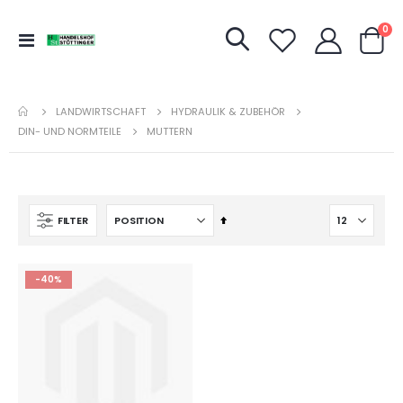
Art
0
Navigation
Warenk
umschalten
LANDWIRTSCHAFT
HYDRAULIK & ZUBEHÖR
DIN- UND NORMTEILE
MUTTERN
In
FILTER
absteigender
Reihenfolge
-40%