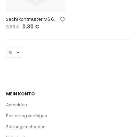
Sechskantmutter M6 60242211
Sonderangebot
0,30 €
0,50 €
MEIN KONTO
Anmelden
Bestellung verfolgen
Zahlungsmethoden