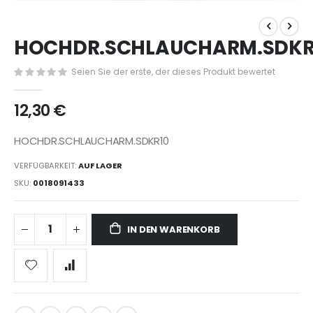
Zum
Anfang
der
HOCHDR.SCHLAUCHARM.SDKR
Bildergalerie
springen
Seien Sie der erste, der dieses Produkt bewertet
12,30 €
HOCHDR.SCHLAUCHARM.SDKR10
VERFÜGBARKEIT:
AUF LAGER
SKU
0018091433
IN DEN WARENKORB