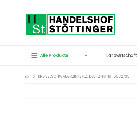
Alle Produkte
Landwirtschaft
KREISELSCHWADERZINKE P.Z. DEUTZ-FAHR 16502735
Zum
Ende
der
Bildergalerie
springen