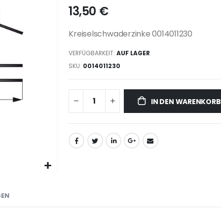
13,50 €
Kreiselschwaderzinke 0014011230
VERFÜGBARKEIT:
AUF LAGER
SKU
0014011230
IN DEN WARENKORB
GEN