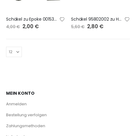
Schäkel zu Epoke 0015301603
Schäkel 95802002 zu Herder 0015301670
Sonderangebot
2,00 €
Sonderangebot
2,80 €
4,00 €
5,60 €
MEIN KONTO
Anmelden
Bestellung verfolgen
Zahlungsmethoden