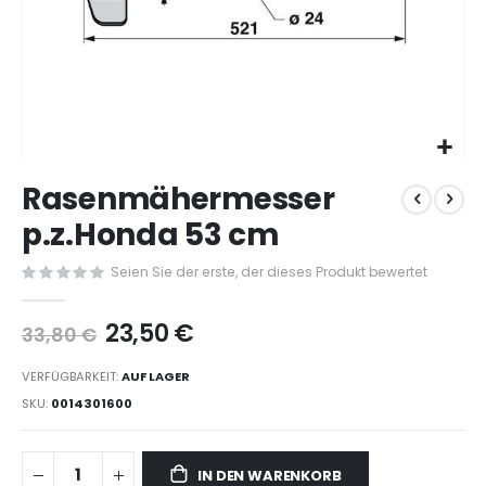
Zum
Rasenmähermesser
Anfang
der
p.z.Honda 53 cm
Bildergalerie
springen
Seien Sie der erste, der dieses Produkt bewertet
23,50 €
33,80 €
VERFÜGBARKEIT:
AUF LAGER
SKU
0014301600
IN DEN WARENKORB