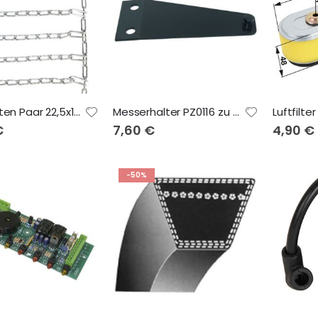
Leiterketten Paar 22,5x12.00-9
Messerhalter PZ0116 zu CM120
€
7,60 €
4,90 €
-50%