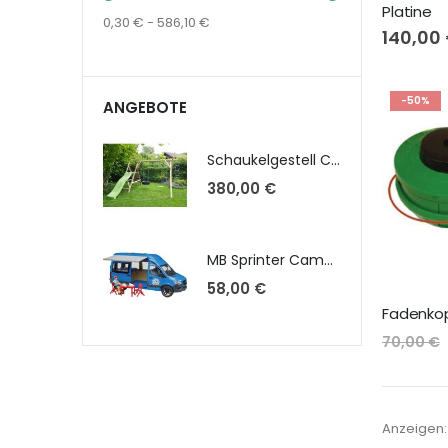
Platine
0,30 € - 586,10 €
140,00
-50%
ANGEBOTE
Schaukelgestell Claudia 1300 kpl. Podesthöhe 1,30m mit Montagesatz, Brett-, Reifenschaukel, Strickleiter u. Wellenrutsche 2,20m
380,00 €
MB Sprinter Camper mit Fahrer u. Zubehör 02684
58,00 €
70,00 €
Anzeigen