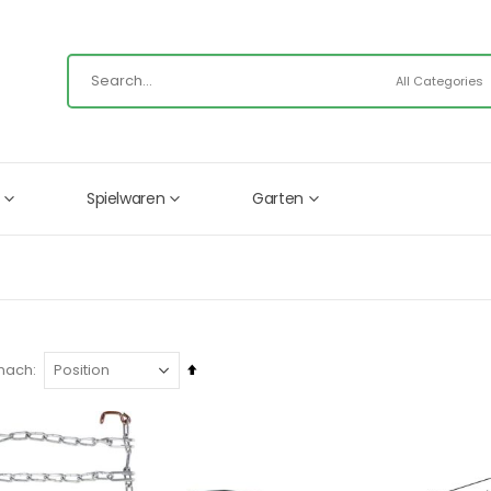
Spielwaren
Garten
In
 nach
absteigender
Reihenfolge