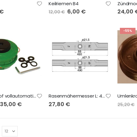
Keilriemen B4
 €
Sonderangebot
6,00 €
24,00 
12,00 €
-55%
Fadenkopf vollautomatisch
Rasenmähermesser L: 490 mm, ZB: 21 mm
Sonderangebot
35,00 €
27,80 €
25,20 €