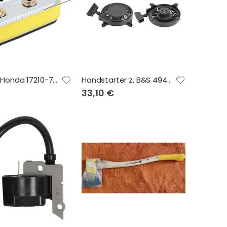
Luftfilter Honda 17210-734-000
Handstarter z. B&S 494782,
33,10 €